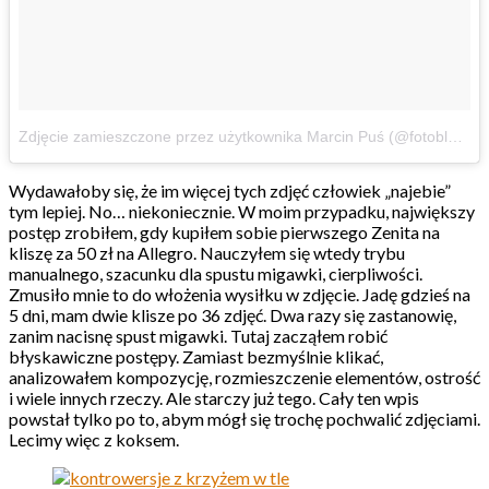
Zdjęcie zamieszczone przez użytkownika Marcin Puś (@fotoblogens)
Wydawałoby się, że im więcej tych zdjęć człowiek „najebie”
tym lepiej. No… niekoniecznie. W moim przypadku, największy
postęp zrobiłem, gdy kupiłem sobie pierwszego Zenita na
kliszę za 50 zł na Allegro. Nauczyłem się wtedy trybu
manualnego, szacunku dla spustu migawki, cierpliwości.
Zmusiło mnie to do włożenia wysiłku w zdjęcie. Jadę gdzieś na
5 dni, mam dwie klisze po 36 zdjęć. Dwa razy się zastanowię,
zanim nacisnę spust migawki. Tutaj zacząłem robić
błyskawiczne postępy. Zamiast bezmyślnie klikać,
analizowałem kompozycję, rozmieszczenie elementów, ostrość
i wiele innych rzeczy. Ale starczy już tego. Cały ten wpis
powstał tylko po to, abym mógł się trochę pochwalić zdjęciami.
Lecimy więc z koksem.