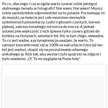
Po co, dlaczego i czy w ogóle warto szukać sobie jakiegoś
ulubionego tematu w fotografii? Nie wiem. Nie wiem! Musisz
sobie samodzielnie odpowiedzieć na to pytanie. Porównując to
do muzyki, na świecie jest całe mnóstwo niezwykle
uzdolnionych piosenkarzy. Ludzi o głosach czystych, barwie
pięknej, zakresu tonalnego od morza do morza. A jednak
ostatecznie większość z nich śpiewa tylko covery gdzieś do
kotleta, na festynach, weselach itd. Nic w tym złego, nieważne.
To co jest ważne, a przynajmniej ja uważam, że warto. To
zamiast koncentrować się w 100% na warsztacie (chociaż ten
też jest ważny), skupić się na poszukiwaniu własnego
unikalnego ja. Rób tak, aby wystarczyło spojrzeć na zdjęcie i
było wiadomo „O! To mi wygląda na Pusia fotę”.