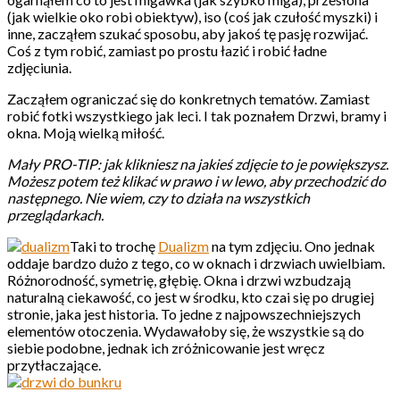
(jak wielkie oko robi obiektyw), iso (coś jak czułość myszki) i
inne, zacząłem szukać sposobu, aby jakoś tę pasję rozwijać.
Coś z tym robić, zamiast po prostu łazić i robić ładne
zdjęciunia.
Zacząłem ograniczać się do konkretnych tematów. Zamiast
robić fotki wszystkiego jak leci. I tak poznałem Drzwi, bramy i
okna. Moją wielką miłość.
Mały PRO-TIP: jak klikniesz na jakieś zdjęcie to je powiększysz.
Możesz potem też klikać w prawo i w lewo, aby przechodzić do
następnego. Nie wiem, czy to działa na wszystkich
przeglądarkach.
Taki to trochę
Dualizm
na tym zdjęciu. Ono jednak
oddaje bardzo dużo z tego, co w oknach i drzwiach uwielbiam.
Różnorodność, symetrię, głębię. Okna i drzwi wzbudzają
naturalną ciekawość, co jest w środku, kto czai się po drugiej
stronie, jaka jest historia. To jedne z najpowszechniejszych
elementów otoczenia. Wydawałoby się, że wszystkie są do
siebie podobne, jednak ich zróżnicowanie jest wręcz
przytłaczające.