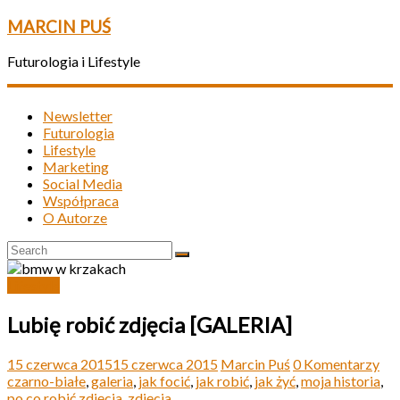
MARCIN PUŚ
Futurologia i Lifestyle
Newsletter
Futurologia
Lifestyle
Marketing
Social Media
Współpraca
O Autorze
Lifestyle
Lubię robić zdjęcia [GALERIA]
15 czerwca 2015
15 czerwca 2015
Marcin Puś
0 Komentarzy
czarno-białe
,
galeria
,
jak focić
,
jak robić
,
jak żyć
,
moja historia
,
po co robić zdjęcia
,
zdjęcia