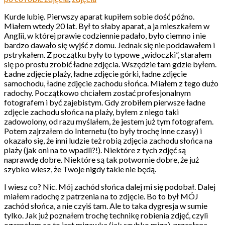
Kurde lubię. Pierwszy aparat kupiłem sobie dość późno.
Miałem wtedy 20 lat. Był to słaby aparat, a ja mieszkałem w
Anglii, w której prawie codziennie padało, było ciemno i nie
bardzo dawało się wyjść z domu. Jednak się nie poddawałem i
pstrykałem. Z początku były to typowe „widoczki”, starałem
się po prostu zrobić ładne zdjęcia. Wszędzie tam gdzie byłem.
Ładne zdjęcie plaży, ładne zdjęcie górki, ładne zdjęcie
samochodu, ładne zdjęcie zachodu słońca. Miałem z tego dużo
radochy. Początkowo chciałem zostać profesjonalnym
fotografem i być zajebistym. Gdy zrobiłem pierwsze ładne
zdjęcie zachodu słońca na plaży, byłem z niego taki
zadowolony, od razu myślałem, że jestem już tym fotografem.
Potem zajrzałem do Internetu (to były trochę inne czasy) i
okazało się, że inni ludzie też robią zdjęcia zachodu słońca na
plaży (jak oni na to wpadli?!). Niektóre z tych zdjęć są
naprawdę dobre. Niektóre są tak potwornie dobre, że już
szybko wiesz, że Twoje nigdy takie nie będą.
I wiesz co? Nic. Mój zachód słońca dalej mi się podobał. Dalej
miałem radochę z patrzenia na to zdjęcie. Bo to był MÓJ
zachód słońca, a nie czyiś tam. Ale to taka dygresja w sumie
tylko. Jak już poznałem trochę technikę robienia zdjęć, czyli
ogarnąłem co to jest migawka (jak szybko miga), przesłona