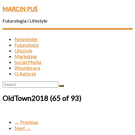
MARCIN PUŚ
Futurologia i Lifestyle
Newsletter
Futurologia
Lifestyle
Marketing
Social Media
Współpraca
O Autorze
OldTown2018 (65 of 93)
← Previous
Next →