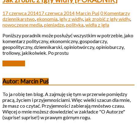
17 czerwca 2014
17 czerwca 2014
Marcin Puś
0 Komentarzy
dziennikarstwo
,
ekonomia
,
igły z widły
,
jak zrobić z igły widły
,
nowoczesne media
,
pieniądze
,
polityka
,
widła z igła
Poniższy poradnik może posłużyć wszystkim w potrzebie, jako
komentarz polityczny, ekonomiczny, gospodarczy,
geopolityczny, dziennikarski, opiniotwórczy, opinioburczy,
trollowy, jakikolwiek. Po prostu
Read more
Autor: Marcin Puś
To ja robię ten blog. A zajmuję się tym w przerwie pomiędzy
pracą, życiem i przyjemnościami. Więc wielki szacun dla mnie,
że masz co czytać. Przyjemności zabierają mnóstwo czasu.
Więcej o mnie możesz dowiedzieć w zakładce "O Autorze"
(suprise! suprise!) w prawym górnym rogu.