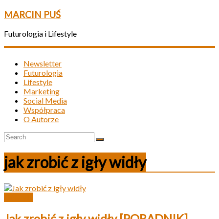
MARCIN PUŚ
Futurologia i Lifestyle
Newsletter
Futurologia
Lifestyle
Marketing
Social Media
Współpraca
O Autorze
jak zrobić z igły widły
Lifestyle
Jak zrobić z igły widły [PORADNIK]