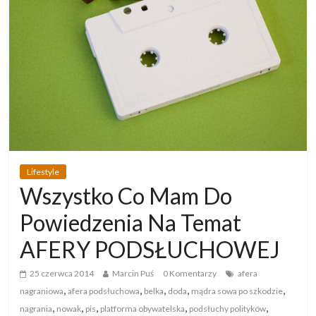
Lifestyle
Wszystko Co Mam Do
Powiedzenia Na Temat
AFERY PODSŁUCHOWEJ
25 czerwca 2014
Marcin Puś
0 Komentarzy
afera
,
,
,
,
,
nagraniowa
afera podsłuchowa
belka
doda
mądra sowa po szkodzie
,
,
,
,
,
nagrania
nowak
pis
platforma obywatelska
podsłuchy polityków