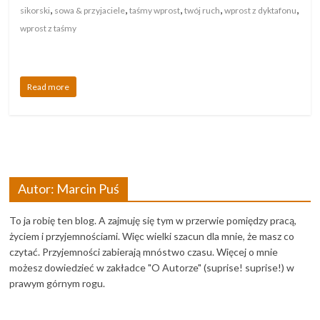
,
,
,
,
,
sikorski
sowa & przyjaciele
taśmy wprost
twój ruch
wprost z dyktafonu
wprost z taśmy
Read more
Autor: Marcin Puś
To ja robię ten blog. A zajmuję się tym w przerwie pomiędzy pracą,
życiem i przyjemnościami. Więc wielki szacun dla mnie, że masz co
czytać. Przyjemności zabierają mnóstwo czasu. Więcej o mnie
możesz dowiedzieć w zakładce "O Autorze" (suprise! suprise!) w
prawym górnym rogu.