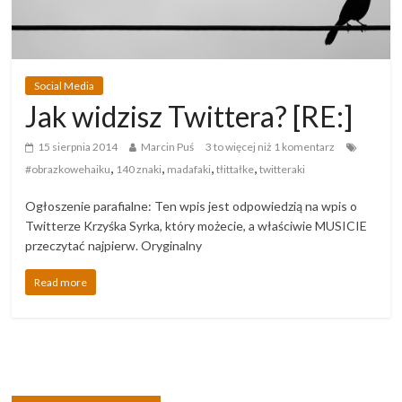
Social Media
Jak widzisz Twittera? [RE:]
15 sierpnia 2014
Marcin Puś
3 to więcej niż 1 komentarz
,
,
,
,
#obrazkowehaiku
140 znaki
madafaki
tłittałke
twitteraki
Ogłoszenie parafialne: Ten wpis jest odpowiedzią na wpis o
Twitterze Krzyśka Syrka, który możecie, a właściwie MUSICIE
przeczytać najpierw. Oryginalny
Read more