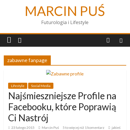
MARCIN PUŚ
Futurologia i Lifestyle
zabawne fanpage
Lifestyle
Social Media
Najśmieszniejsze Profile na
Facebooku, które Poprawią
Ci Nastrój
23 lutego 2015
Marcin Puś
5 to więcej niż 1 komentarz
jakieś