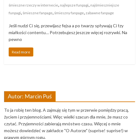
,
,
śmieszne rzeczy w internecie
najlepsze funpagi
najśmieszniejsze
,
,
,
funpagi
śmieszne fanpage
śmieszny fanpage
zabawne fanpage
Jeśli nudzi Ci się, przewijasz fejsa a po twarzy spływają Ci łzy
miałkości contentu… Potrzebujesz jeszcze więcej rozrywki. Na
pewno
Read more
Autor: Marcin Puś
To ja robię ten blog. A zajmuję się tym w przerwie pomiędzy pracą,
życiem i przyjemnościami. Więc wielki szacun dla mnie, że masz co
czytać. Przyjemności zabierają mnóstwo czasu. Więcej o mnie
możesz dowiedzieć w zakładce "O Autorze" (suprise! suprise!) w
prawym górnym rogu.