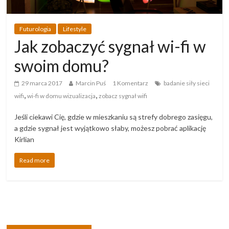
Futurologia
Lifestyle
Jak zobaczyć sygnał wi-fi w
swoim domu?
29 marca 2017
Marcin Puś
1 Komentarz
badanie siły sieci
,
,
wifi
wi-fi w domu wizualizacja
zobacz sygnał wifi
Jeśli ciekawi Cię, gdzie w mieszkaniu są strefy dobrego zasięgu,
a gdzie sygnał jest wyjątkowo słaby, możesz pobrać aplikację
Kirlian
Read more