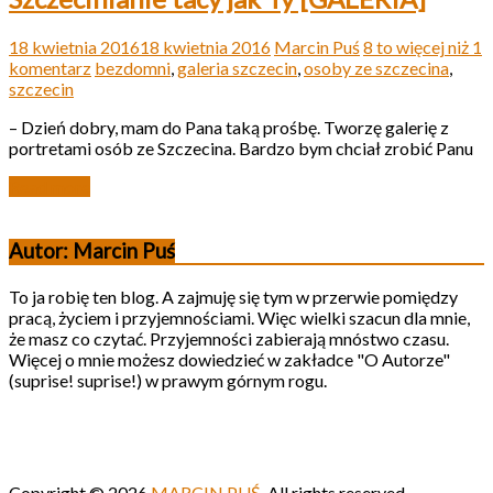
18 kwietnia 2016
18 kwietnia 2016
Marcin Puś
8 to więcej niż 1
komentarz
bezdomni
,
galeria szczecin
,
osoby ze szczecina
,
szczecin
– Dzień dobry, mam do Pana taką prośbę. Tworzę galerię z
portretami osób ze Szczecina. Bardzo bym chciał zrobić Panu
Read more
Autor: Marcin Puś
To ja robię ten blog. A zajmuję się tym w przerwie pomiędzy
pracą, życiem i przyjemnościami. Więc wielki szacun dla mnie,
że masz co czytać. Przyjemności zabierają mnóstwo czasu.
Więcej o mnie możesz dowiedzieć w zakładce "O Autorze"
(suprise! suprise!) w prawym górnym rogu.
Copyright © 2026
MARCIN PUŚ
. All rights reserved.