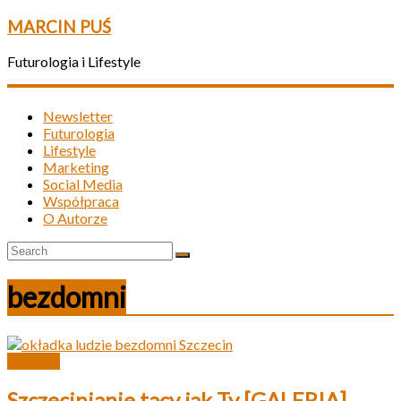
MARCIN PUŚ
Futurologia i Lifestyle
Newsletter
Futurologia
Lifestyle
Marketing
Social Media
Współpraca
O Autorze
bezdomni
Lifestyle
Szczecinianie tacy jak Ty [GALERIA]