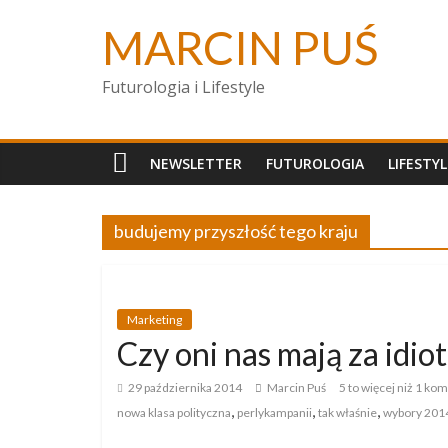
MARCIN PUŚ
Futurologia i Lifestyle
NEWSLETTER
FUTUROLOGIA
LIFESTYL
budujemy przyszłość tego kraju
Marketing
Czy oni nas mają za idio
29 października 2014
Marcin Puś
5 to więcej niż 1 ko
,
,
,
nowa klasa polityczna
perlykampanii
tak właśnie
wybory 201