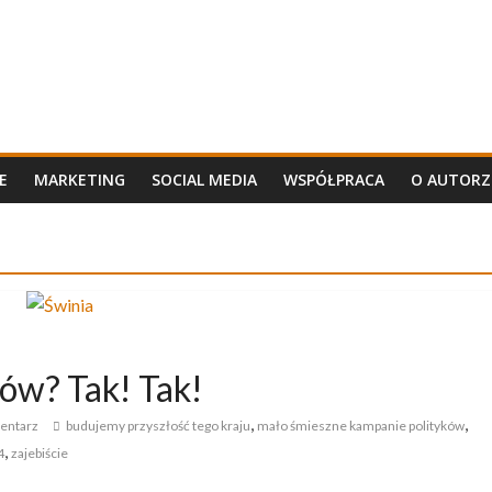
E
MARKETING
SOCIAL MEDIA
WSPÓŁPRACA
O AUTORZ
tów? Tak! Tak!
,
,
mentarz
budujemy przyszłość tego kraju
mało śmieszne kampanie polityków
,
4
zajebiście