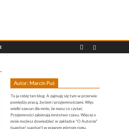
E
Autor: Marcin Puś
To ja robię ten blog. A zajmuję się tym w przerwie
pomiędzy pracą, życiem i przyjemnościami. Więc
wielki szacun dla mnie, że masz co czytać.
Przyjemności zabierają mnóstwo czasu. Więcej o
mnie możesz dowiedzieć w zakładce "O Autorze"
(suprise! suprise!) w prawym górnym rogu.