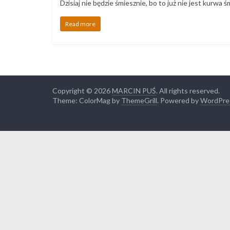
Dzisiaj nie będzie śmiesznie, bo to już nie jest kurwa
Read more
Copyright © 2026
MARCIN PUŚ
. All rights reserved.
Theme: ColorMag by
ThemeGrill
. Powered by
WordPre