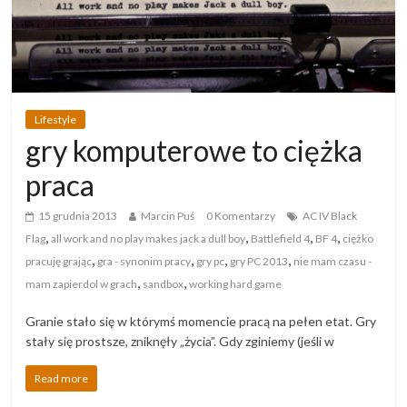
Lifestyle
gry komputerowe to ciężka
praca
15 grudnia 2013
Marcin Puś
0 Komentarzy
AC IV Black
,
,
,
,
Flag
all work and no play makes jack a dull boy
Battlefield 4
BF 4
ciężko
,
,
,
,
pracuję grając
gra - synonim pracy
gry pc
gry PC 2013
nie mam czasu -
,
,
mam zapierdol w grach
sandbox
working hard game
Granie stało się w którymś momencie pracą na pełen etat. Gry
stały się prostsze, zniknęły „życia”. Gdy zginiemy (jeśli w
Read more