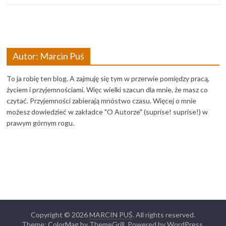
Autor: Marcin Puś
To ja robię ten blog. A zajmuję się tym w przerwie pomiędzy pracą,
życiem i przyjemnościami. Więc wielki szacun dla mnie, że masz co
czytać. Przyjemności zabierają mnóstwo czasu. Więcej o mnie
możesz dowiedzieć w zakładce "O Autorze" (suprise! suprise!) w
prawym górnym rogu.
Copyright © 2026
MARCIN PUŚ
. All rights reserved.
Theme: ColorMag by
ThemeGrill
. Powered by
WordPress
.