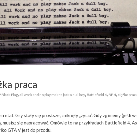
żka praca
,
,
,
,
V Black Flag
all work and no play makes jack a dull boy
Battlefield 4
BF 4
ciężko pracu
 etat. Gry stały się prostsze, zniknęły „życia”. Gdy zginiemy (jeśli 
ą, musisz się napracować. Omówię to na przykładach Battlefield 4, Ass
ylko GTA V jest do przodu.