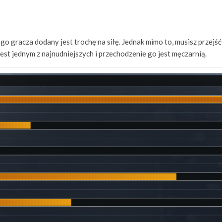
 gracza dodany jest trochę na siłę. Jednak mimo to, musisz przejść 
jest jednym z najnudniejszych i przechodzenie go jest męczarnią.