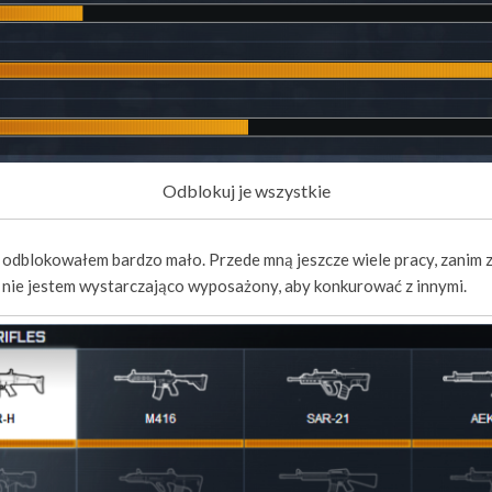
Odblokuj je wszystkie
odblokowałem bardzo mało. Przede mną jeszcze wiele pracy, zanim za
nie jestem wystarczająco wyposażony, aby konkurować z innymi.