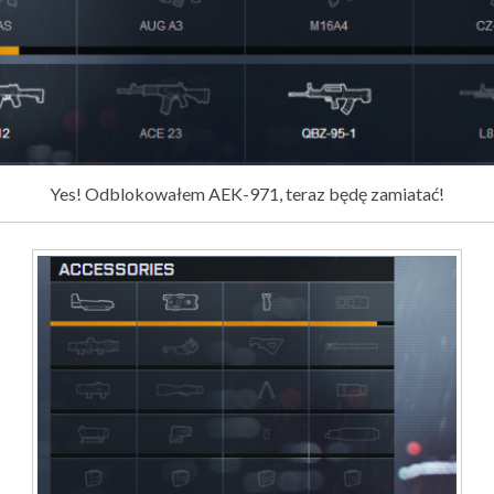
Yes! Odblokowałem AEK-971, teraz będę zamiatać!