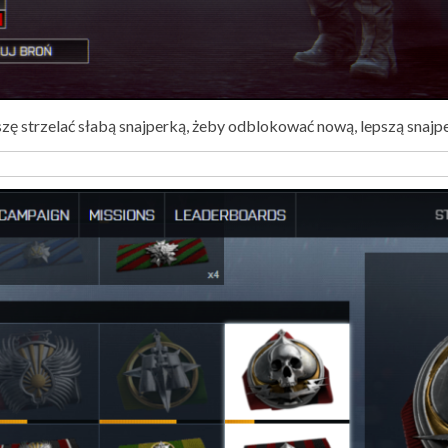
ę strzelać słabą snajperką, żeby odblokować nową, lepszą snajp