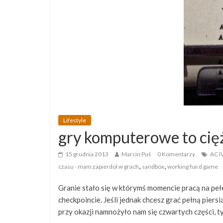
Lifestyle
gry komputerowe to cię
15 grudnia 2013
Marcin Puś
0 Komentarzy
AC I
,
,
czasu - mam zapierdol w grach
sandbox
working hard game
Granie stało się w którymś momencie pracą na pełen
checkpoincie. Jeśli jednak chcesz grać pełną piersi
przy okazji namnożyło nam się czwartych części, t