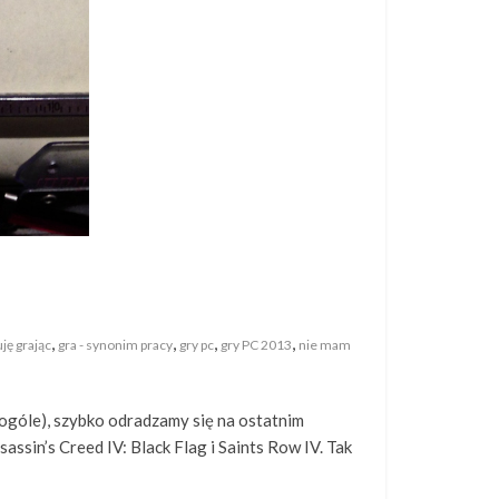
,
,
,
,
ję grając
gra - synonim pracy
gry pc
gry PC 2013
nie mam
w ogóle), szybko odradzamy się na ostatnim
assin’s Creed IV: Black Flag i Saints Row IV. Tak