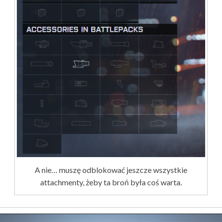
A nie… muszę odblokować jeszcze wszystkie
attachmenty, żeby ta broń była coś warta.