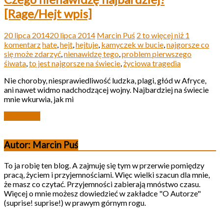
[Rage/Hejt wpis]
20 lipca 2014
20 lipca 2014
Marcin Puś
2 to więcej niż 1
komentarz
hate
,
hejt
,
hejtuje
,
kamyczek w bucie
,
najgorsze co
się może zdarzyć
,
nienawidzę tego
,
problem pierwszego
śiwata
,
to jest najgorsze na świecie
,
życiowa tragedia
Nie choroby, niesprawiedliwość ludzka, plagi, głód w Afryce,
ani nawet widmo nadchodzącej wojny. Najbardziej na świecie
mnie wkurwia, jak mi
Read more
Autor: Marcin Puś
To ja robię ten blog. A zajmuję się tym w przerwie pomiędzy
pracą, życiem i przyjemnościami. Więc wielki szacun dla mnie,
że masz co czytać. Przyjemności zabierają mnóstwo czasu.
Więcej o mnie możesz dowiedzieć w zakładce "O Autorze"
(suprise! suprise!) w prawym górnym rogu.