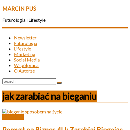
MARCIN PUŚ
Futurologia i Lifestyle
Newsletter
Futurologia
Lifestyle
Marketing
Social Media
Współpraca
O Autorze
jak zarabiać na bieganiu
Marketing
Pomysł na Biznes 4U: Zarabiaj Biegając