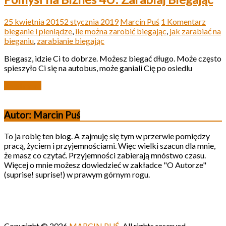
25 kwietnia 2015
2 stycznia 2019
Marcin Puś
1 Komentarz
bieganie i pieniądze
,
ile można zarobić biegając
,
jak zarabiać na
bieganiu
,
zarabianie biegając
Biegasz, idzie Ci to dobrze. Możesz biegać długo. Może często
spieszyło Ci się na autobus, może ganiali Cię po osiedlu
Read more
Autor: Marcin Puś
To ja robię ten blog. A zajmuję się tym w przerwie pomiędzy
pracą, życiem i przyjemnościami. Więc wielki szacun dla mnie,
że masz co czytać. Przyjemności zabierają mnóstwo czasu.
Więcej o mnie możesz dowiedzieć w zakładce "O Autorze"
(suprise! suprise!) w prawym górnym rogu.
Copyright © 2026
MARCIN PUŚ
. All rights reserved.