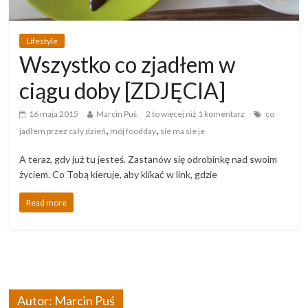
Lifestyle
Wszystko co zjadłem w
ciągu doby [ZDJĘCIA]
16 maja 2015
Marcin Puś
2 to więcej niż 1 komentarz
co
,
,
jadłem przez cały dzień
mój foodday
sie ma sie je
A teraz, gdy już tu jesteś. Zastanów się odrobinkę nad swoim
życiem. Co Tobą kieruje, aby klikać w link, gdzie
Read more
Autor: Marcin Puś