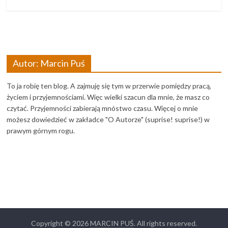
Autor: Marcin Puś
To ja robię ten blog. A zajmuję się tym w przerwie pomiędzy pracą,
życiem i przyjemnościami. Więc wielki szacun dla mnie, że masz co
czytać. Przyjemności zabierają mnóstwo czasu. Więcej o mnie
możesz dowiedzieć w zakładce "O Autorze" (suprise! suprise!) w
prawym górnym rogu.
Copyright © 2026
MARCIN PUŚ
. All rights reserved.