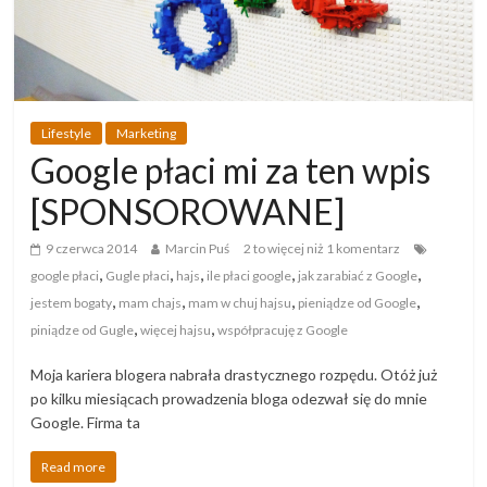
Lifestyle
Marketing
Google płaci mi za ten wpis
[SPONSOROWANE]
9 czerwca 2014
Marcin Puś
2 to więcej niż 1 komentarz
,
,
,
,
,
google płaci
Gugle płaci
hajs
ile płaci google
jak zarabiać z Google
,
,
,
,
jestem bogaty
mam chajs
mam w chuj hajsu
pieniądze od Google
,
,
piniądze od Gugle
więcej hajsu
współpracuję z Google
Moja kariera blogera nabrała drastycznego rozpędu. Otóż już
po kilku miesiącach prowadzenia bloga odezwał się do mnie
Google. Firma ta
Read more