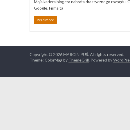
Moja kariera blogera nabrała drastycznego rozpędu. O
Google. Firma ta
Read more
Copyright © 2026
MARCIN PUŚ
. All rights reserved.
Theme: ColorMag by
ThemeGrill
. Powered by
WordPre