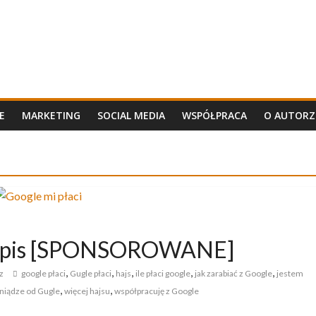
E
MARKETING
SOCIAL MEDIA
WSPÓŁPRACA
O AUTORZ
en wpis [SPONSOROWANE]
,
,
,
,
,
z
google płaci
Gugle płaci
hajs
ile płaci google
jak zarabiać z Google
jestem
,
,
iniądze od Gugle
więcej hajsu
współpracuję z Google