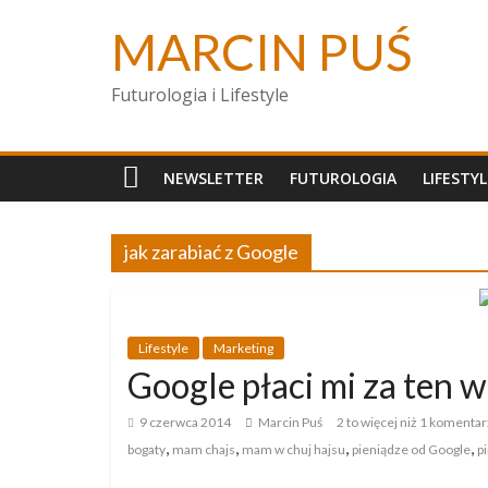
MARCIN PUŚ
Futurologia i Lifestyle
NEWSLETTER
FUTUROLOGIA
LIFESTYL
jak zarabiać z Google
Lifestyle
Marketing
Google płaci mi za t
9 czerwca 2014
Marcin Puś
2 to więcej niż 1 komentar
,
,
,
,
bogaty
mam chajs
mam w chuj hajsu
pieniądze od Google
p