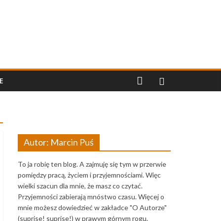
E
Autor: Marcin Puś
To ja robię ten blog. A zajmuję się tym w przerwie
pomiędzy pracą, życiem i przyjemnościami. Więc
wielki szacun dla mnie, że masz co czytać.
Przyjemności zabierają mnóstwo czasu. Więcej o
mnie możesz dowiedzieć w zakładce "O Autorze"
(suprise! suprise!) w prawym górnym rogu.