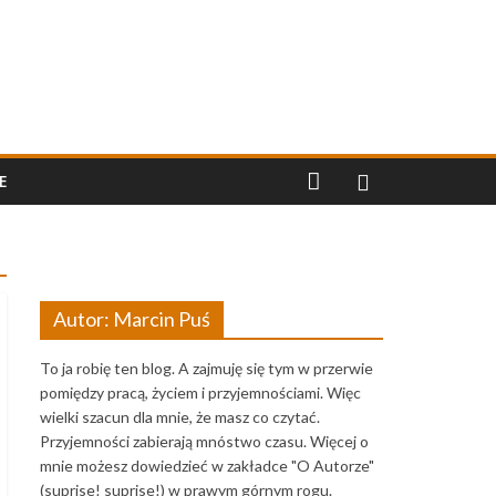
E
Autor: Marcin Puś
To ja robię ten blog. A zajmuję się tym w przerwie
pomiędzy pracą, życiem i przyjemnościami. Więc
wielki szacun dla mnie, że masz co czytać.
Przyjemności zabierają mnóstwo czasu. Więcej o
mnie możesz dowiedzieć w zakładce "O Autorze"
(suprise! suprise!) w prawym górnym rogu.