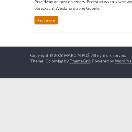
Przejdźmy od razu do rzeczy. Przestań wyszukiwać wy
obrazkach! Wejdź na stronę Google,
Read more
Copyright © 2026
MARCIN PUŚ
. All rights reserved.
Theme: ColorMag by
ThemeGrill
. Powered by
WordPre