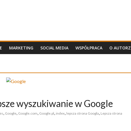
E
MARKETING
SOCIAL MEDIA
WSPÓŁPRACA
O AUTORZ
ybsze wyszukiwanie w Google
,
,
,
,
,
,
es
Google
Google.com
Google.pl
index
lepsza strona Googla
Lepsza strona