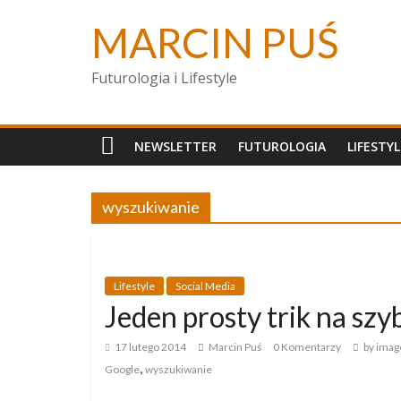
MARCIN PUŚ
Futurologia i Lifestyle
NEWSLETTER
FUTUROLOGIA
LIFESTYL
wyszukiwanie
Lifestyle
Social Media
Jeden prosty trik na sz
17 lutego 2014
Marcin Puś
0 Komentarzy
by imag
,
Google
wyszukiwanie