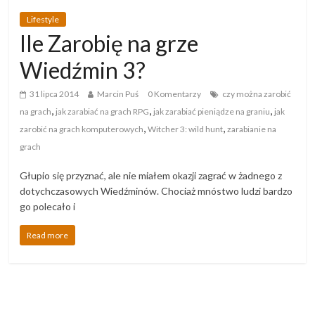
Lifestyle
Ile Zarobię na grze
Wiedźmin 3?
31 lipca 2014
Marcin Puś
0 Komentarzy
czy można zarobić
,
,
,
na grach
jak zarabiać na grach RPG
jak zarabiać pieniądze na graniu
jak
,
,
zarobić na grach komputerowych
Witcher 3: wild hunt
zarabianie na
grach
Głupio się przyznać, ale nie miałem okazji zagrać w żadnego z
dotychczasowych Wiedźminów. Chociaż mnóstwo ludzi bardzo
go polecało i
Read more