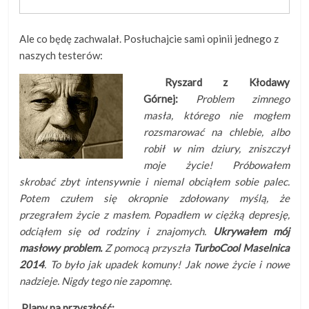
Ale co będę zachwalał. Posłuchajcie sami opinii jednego z
naszych testerów:
Ryszard z Kłodawy
Górnej:
Problem zimnego
masła, którego nie mogłem
rozsmarować na chlebie, albo
robił w nim dziury, zniszczył
moje życie! Próbowałem
skrobać zbyt intensywnie i niemal obciąłem sobie palec.
Potem czułem się okropnie zdołowany myślą, że
przegrałem życie z masłem. Popadłem w ciężką depresję,
odciąłem się od rodziny i znajomych.
Ukrywałem mój
masłowy problem.
Z pomocą przyszła
TurboCool Maselnica
2014
. To było jak upadek komuny! Jak nowe życie i nowe
nadzieje. Nigdy tego nie zapomnę.
Plany na przyszłość: