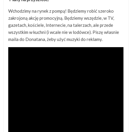
Wchodzimy na rynek z pompą! Będziemy robić szeroko
zakrojoną akcję promocyjną. Będziemy wszędzie, w TV,
gazetach, kościele, Internecie, na talerzach, ale przede
wszystkim w kuchni (i wcale nie w lodówce). Piszę własnie
maila do Donatana, żeby użyć muzyki do reklamy.