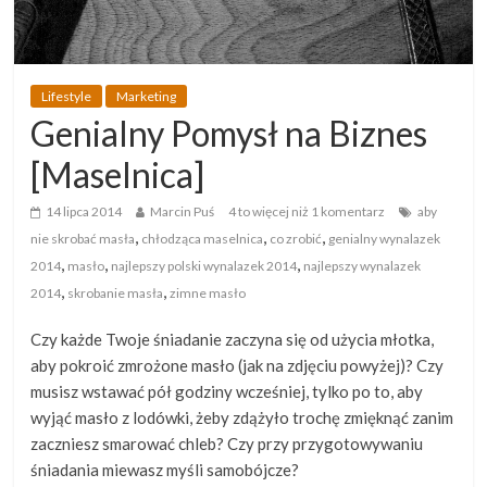
Lifestyle
Marketing
Genialny Pomysł na Biznes
[Maselnica]
14 lipca 2014
Marcin Puś
4 to więcej niż 1 komentarz
aby
,
,
,
nie skrobać masła
chłodząca maselnica
co zrobić
genialny wynalazek
,
,
,
2014
masło
najlepszy polski wynalazek 2014
najlepszy wynalazek
,
,
2014
skrobanie masła
zimne masło
Czy każde Twoje śniadanie zaczyna się od użycia młotka,
aby pokroić zmrożone masło (jak na zdjęciu powyżej)? Czy
musisz wstawać pół godziny wcześniej, tylko po to, aby
wyjąć masło z lodówki, żeby zdążyło trochę zmięknąć zanim
zaczniesz smarować chleb? Czy przy przygotowywaniu
śniadania miewasz myśli samobójcze?