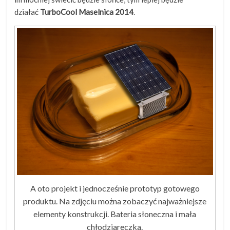
działać
TurboCool Maselnica 2014
.
A oto projekt i jednocześnie prototyp gotowego
produktu. Na zdjęciu można zobaczyć najważniejsze
elementy konstrukcji. Bateria słoneczna i mała
chłodziareczka.