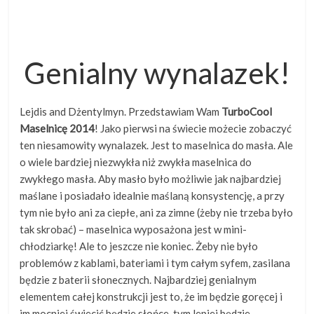
Genialny wynalazek!
Lejdis and Dżentylmyn. Przedstawiam Wam
TurboCool
Maselnicę 2014
! Jako pierwsi na świecie możecie zobaczyć
ten niesamowity wynalazek. Jest to maselnica do masła. Ale
o wiele bardziej niezwykła niż zwykła maselnica do
zwykłego masła. Aby masło było możliwie jak najbardziej
maślane i posiadało idealnie maślaną konsystencję, a przy
tym nie było ani za ciepłe, ani za zimne (żeby nie trzeba było
tak skrobać) – maselnica wyposażona jest w mini-
chłodziarkę! Ale to jeszcze nie koniec. Żeby nie było
problemów z kablami, bateriami i tym całym syfem, zasilana
będzie z baterii słonecznych. Najbardziej genialnym
elementem całej konstrukcji jest to, że im będzie goręcej i
im mocniej świecić będzie słońce, tym lepiej będzie