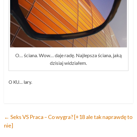
O… ściana. Wow… daje radę. Najlepsza ściana, jaką
dzisiaj widziałem.
O KU… lary.
←
Seks VS Praca – Co wygra? [+18 ale tak naprawdę to
nie]