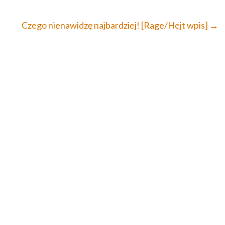
Czego nienawidzę najbardziej! [Rage/Hejt wpis]
→