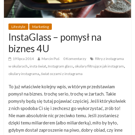
Lifestyle
Marketing
InstaGlass – pomysł na
biznes 4U
19 lipca 2014
Marcin Puś
0 Komentarzy
filtry z instagrama
,
,
,
,
w okularach
insta świat
Instagram glass
okulary filtrujące jak instagram
,
okulary instagrama
świat oczami z instagrama
To już właściwie kolejny wpis, w którym przedstawiam
pomysł na biznes. trochę serio, trochę w żartach. Takie
pomysły będą się tutaj pojawiać częściej. Jeśli którykolwiek
z nich spodoba Ci się i zechcesz go wykorzystać, zrób to!
Nie mam absolutnie nic przeciwko temu. Jeśli zostaniesz
dzięki temu miliarderem (albo miliarderką), miło by było,
gdybym dostał zaproszenie na piwo, dobry obiad, czy inne